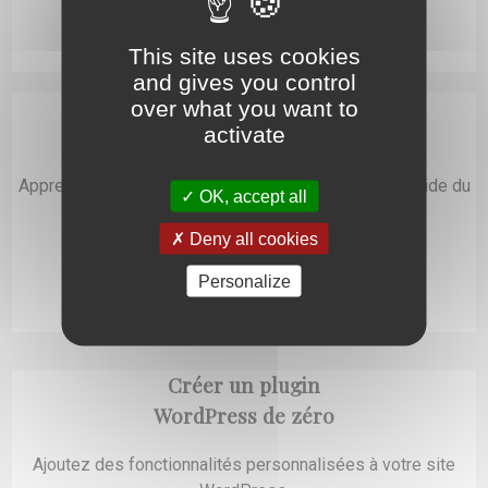
Commencer la formation
créer un thème WordPress
This site uses cookies
and gives you control
Créer un thème WordPress
over what you want to
activate
avec Bootstrap
Apprenez à développer un thème WordPress avec l’aide du
OK, accept all
célèbre Framework.
Deny all cookies
Commencer la formation
Personalize
Utiliser Bootstrap et WordPress
Créer un plugin
WordPress de zéro
Ajoutez des fonctionnalités personnalisées à votre site