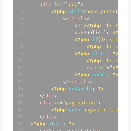
<
div
id
=
"
loop
"
>
<?php
while
(
have_posts
(
)
)
:
<
article
>
<
h1
>
<?php
the_title
<
p
>
Publié le 
<?php
<?php
if
(
is_singula
<?php
the_conte
<?php
else
:
?>
<?php
the_excer
<
a
href
=
"
<?php
<?php
endif
;
?>
</
article
>
<?php
endwhile
;
?>
</
div
>
<
div
id
=
"
pagination
"
>
<?php
echo
paginate_links
(
)
</
div
>
<?php
else
:
?>
<
p
>
Aucun résultat
</
p
>