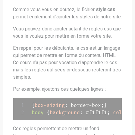
Comme vous vous en doutez, le fichier
style.css
permet également d’ajouter les styles de notre site.
Vous pouvez donc ajouter autant de règles css que
vous le voulez pour mettre en forme votre site.
En rappel pour les débutants, le css est un langage
qui permet de mettre en forme du contenu HTML.
Ce cours n’a pas pour vocation d’apprendre le css
mais les règles utilisées ci-dessous resteront très
simples.
Par exemple, ajoutons ces quelques lignes :
{
box-sizing
:
 border-box
;
}
body
{
background
:
 #f1f1f1
;
color
:
 
Ces règles permettent de mettre un fond