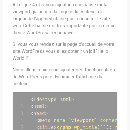
A la ligne 4 et 5, nous ajoutons une balise meta
viewport qui adapte la largeur du contenu à la
largeur de l’appareil utilisé pour consulter le site
web. Cette balise est très importante pour créer un
thème WordPress responsive.
Si vous vous rendez sur la page d’accueil de votre
site WordPress vous allez obtenir un joli “Hello
World !”
Nous allons maintenant ajouter des fonctionnalités
de WordPress pour dynamiser l’affichage du
contenu.
<!
doctype
html
>
<
html
>
<
head
>
<
meta
name
=
"
viewport
"
content
=
"
w
<
title
>
<?php
wp_title
(
''
)
;
?>
</
t