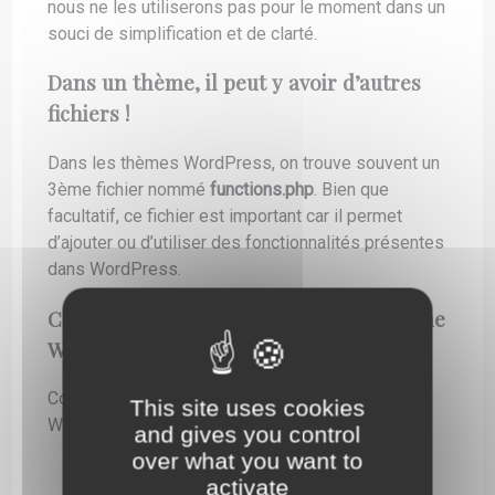
nous ne les utiliserons pas pour le moment dans un
souci de simplification et de clarté.
Dans un thème, il peut y avoir d’autres
fichiers !
Dans les thèmes WordPress, on trouve souvent un
3ème fichier nommé
functions.php
. Bien que
facultatif, ce fichier est important car il permet
d’ajouter ou d’utiliser des fonctionnalités présentes
dans WordPress.
Commençons la création de notre thème
WordPress !
Commençons la création de notre thème
This site uses cookies
WordPress !
and gives you control
over what you want to
Allez dans le dossier “wp-content/themes”
activate