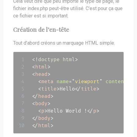
Cela veut dire que peu importe le type de page, le
fichier index.php peut-être utilisé. C’est pour ça que
ce fichier est si important.
Création de l’en-tête
Tout d’abord créons un marquage HTML simple.
<!
doctype
html
>
<
html
>
<
head
>
<
meta
name
=
"
viewport
"
content
=
"
w
<
title
>
Hello
</
title
>
</
head
>
<
body
>
<
p
>
Hello World !
</
p
>
</
body
>
</
html
>