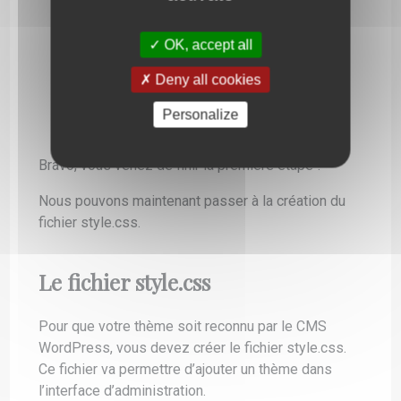
dans WordPress et créez un dossier
“montheme”.
OK, accept all
Dans ce dossier :
Créez un fichier
style.css
Deny all cookies
Créez un fichier
index.php
Personalize
Créez un fichier
functions.php
Bravo, vous venez de finir la première étape !
Nous pouvons maintenant passer à la création du
fichier style.css.
Le fichier style.css
Pour que votre thème soit reconnu par le CMS
WordPress, vous devez créer le fichier style.css.
Ce fichier va permettre d’ajouter un thème dans
l’interface d’administration.