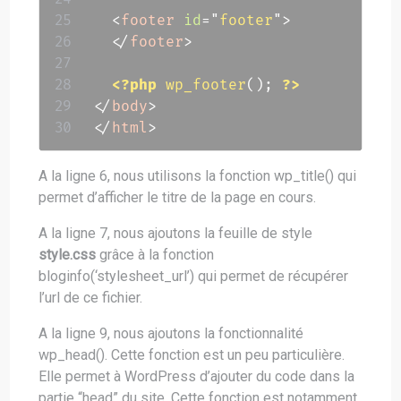
<
footer
id
=
"
footer
"
>
</
footer
>
<?php
wp_footer
(
)
;
?>
</
body
>
</
html
>
A la ligne 6, nous utilisons la fonction wp_title() qui
permet d’afficher le titre de la page en cours.
A la ligne 7, nous ajoutons la feuille de style
style.css
grâce à la fonction
bloginfo(‘stylesheet_url’) qui permet de récupérer
l’url de ce fichier.
A la ligne 9, nous ajoutons la fonctionnalité
wp_head(). Cette fonction est un peu particulière.
Elle permet à WordPress d’ajouter du code dans la
partie “head” du site. Cette fonction est notamment