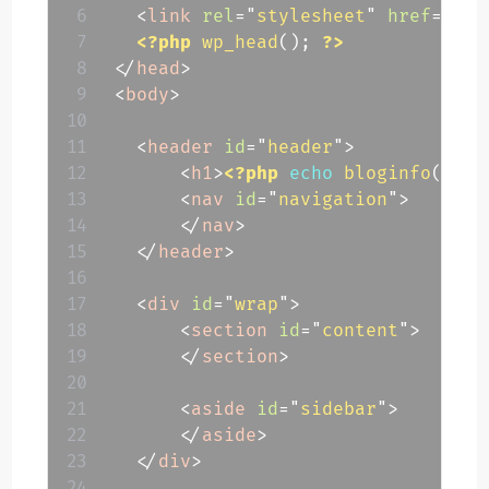
<
link
rel
=
"
stylesheet
"
href
=
"
<?p
<?php
wp_head
(
)
;
?>
</
head
>
<
body
>
<
header
id
=
"
header
"
>
<
h1
>
<?php
echo
bloginfo
(
'nam
<
nav
id
=
"
navigation
"
>
</
nav
>
</
header
>
<
div
id
=
"
wrap
"
>
<
section
id
=
"
content
"
>
</
section
>
<
aside
id
=
"
sidebar
"
>
</
aside
>
</
div
>