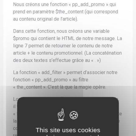
Nous créons une fonction « pp_add_promo » qui
prend en paramètre $the_content (qui correspond
au contenu original de l’article).
Dans cette fonction, nous créons une variable
$promo qui contient le HTML de notre message. La
ligne 7 permet de retourner le contenu de notre
article + le contenu promotionnel. (La concaténation
des deux textes s’effectue grâce au « . »)
La fonction « add_filter » permet d’associer notre
fonction « pp_add_promo » au filtre
« the_content ». C’est là que la magie opère.
Lorsque WordPress affiche le contenu d’un article,
il vérifie s’il existe une fonction associée au filtre
« the_content ». Si c’est le cas, WordPress exécute
la fonction associée en donnant à cette fonction le
contenu de l’article. La fonction exécutée doit
This site uses cookies
retourner le nouveau contenu.