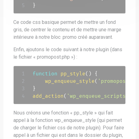
}
Ce code css basique permet de mettre un fond
gris, de centrer le contenu et de mettre une marge
intérieure à notre bloc .promo créé auparavant.
Enfin, ajoutons le code suivant à notre plugin (dans
le fichier « promopost.php ») :
function
pp_style
(
)
{
wp_enqueue_style
(
'promopost'
,
}
add_action
(
'wp_enqueue_scripts'
,
'
Nous créons une fonction « pp_style » qui fait
appel à la fonction wp_enqueue_style (qui permet
de charger le fichier css de notre plugin). Pour faire
appel à un fichier qui est dans le dossier du plugin,