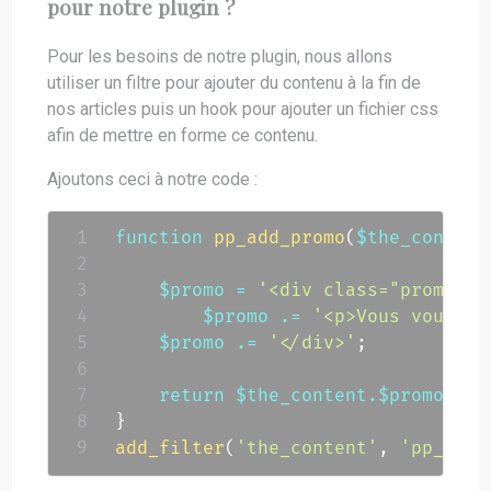
pour notre plugin ?
Pour les besoins de notre plugin, nous allons
utiliser un filtre pour ajouter du contenu à la fin de
nos articles puis un hook pour ajouter un fichier css
afin de mettre en forme ce contenu.
Ajoutons ceci à notre code :
function
pp_add_promo
(
$the_content
$promo
=
'<div class="promo">'
$promo
.=
'<p>Vous voulez 
$promo
.=
'</div>'
;
return
$the_content
.
$promo
;
}
add_filter
(
'the_content'
,
'pp_add_