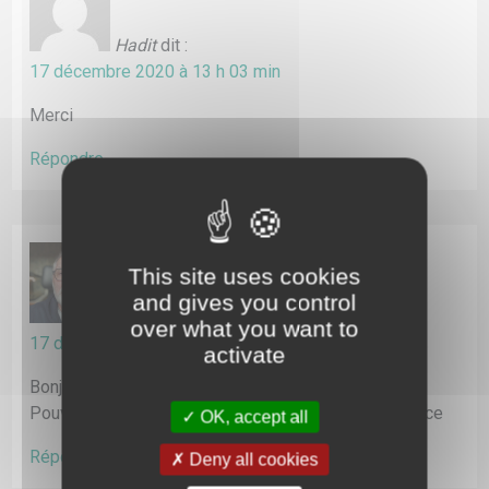
Hadit
dit :
17 décembre 2020 à 13 h 03 min
Merci
Répondre
This site uses cookies
and gives you control
AlbertM
dit :
over what you want to
17 décembre 2020 à 18 h 23 min
activate
Bonjour,
Pouvez vous m’envoyer le code svp et merci d’avance
OK, accept all
Répondre
Deny all cookies