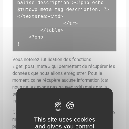
balise description"><?php echo 
$tutowp_meta_tag_description; ?>
</textarea></td>

                </tr>

        </table>

    <?php

}
Vous noterez l’utilisation des fonctions
« get_post_meta » qui permettent de récupérer les
données que nous allons enregistrer. Pour le
moment, ça ne récupère aucune information (car
nous ne les avons pas sauvegardé) mais par la
suite, elles permettront de récupérer la valeur
inscrite dans chaque champ.
Désormais, les deux champs s’affichent dans votre
This site uses cookies
meta box. Mais une meta box qui ne sauvegarde
and gives you control
pas les données ne sert à rien ! Nous allons