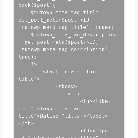
back($post){

    $tutowp_meta_tag_title = 
get_post_meta($post->ID, 
'tutowp_meta_tag_title', true);

    $tutowp_meta_tag_description 
= get_post_meta($post->ID, 
'tutowp_meta_tag_description', 
true);

    ?>

        <table class="form-
table">

            <tbody>

                <tr>

                    <th><label 
for="tutowp-meta-tag-
title">Balise "title"</label>
</th>

                    <td><input 