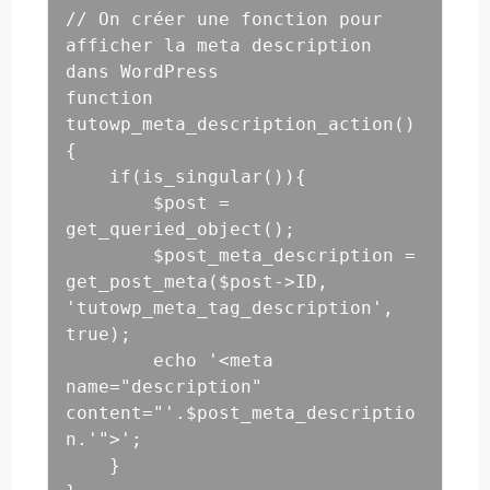
// On créer une fonction pour 
afficher la meta description 
dans WordPress

function 
tutowp_meta_description_action()
{

    if(is_singular()){

        $post = 
get_queried_object();

        $post_meta_description = 
get_post_meta($post->ID, 
'tutowp_meta_tag_description', 
true);

        echo '<meta 
name="description" 
content="'.$post_meta_descriptio
n.'">';

    }
