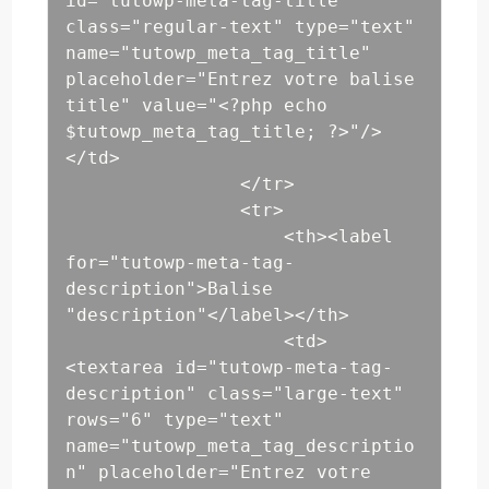
id="tutowp-meta-tag-title" 
class="regular-text" type="text" 
name="tutowp_meta_tag_title" 
placeholder="Entrez votre balise 
title" value="<?php echo 
$tutowp_meta_tag_title; ?>"/>
</td>

                </tr>

                <tr>

                    <th><label 
for="tutowp-meta-tag-
description">Balise 
"description"</label></th>

                    <td>
<textarea id="tutowp-meta-tag-
description" class="large-text" 
rows="6" type="text" 
name="tutowp_meta_tag_descriptio
n" placeholder="Entrez votre 