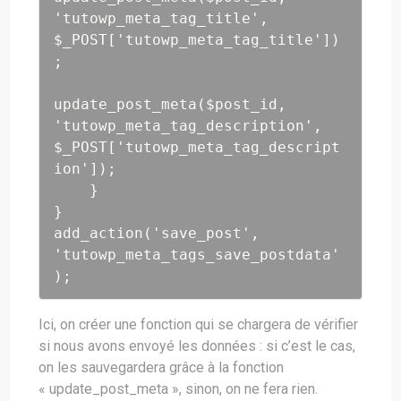
'tutowp_meta_tag_title', 
$_POST['tutowp_meta_tag_title'])
;

update_post_meta($post_id, 
'tutowp_meta_tag_description', 
$_POST['tutowp_meta_tag_descript
ion']);

    }

}

add_action('save_post', 
'tutowp_meta_tags_save_postdata'
);
Ici, on créer une fonction qui se chargera de vérifier
si nous avons envoyé les données : si c’est le cas,
on les sauvegardera grâce à la fonction
« update_post_meta », sinon, on ne fera rien.