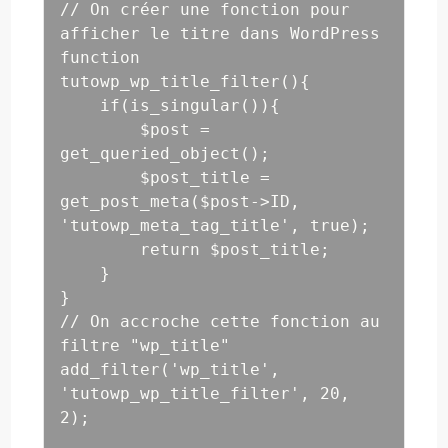
// On créer une fonction pour 
afficher le titre dans WordPress

function 
tutowp_wp_title_filter(){

    if(is_singular()){

        $post = 
get_queried_object();

        $post_title = 
get_post_meta($post->ID, 
'tutowp_meta_tag_title', true);

        return $post_title;

    }

}

// On accroche cette fonction au 
filtre "wp_title"

add_filter('wp_title', 
'tutowp_wp_title_filter', 20, 
2);
