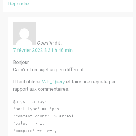
Répondre
Quentin
dit :
7 février 2022 à 21 h 48 min
Bonjour,
Ca, c’est un sujet un peu différent.
Il faut utiliser
WP_Query
et faire une requête par
rapport aux commentaires.
$args = array(
'post_type' => 'post',
'comment_count' => array(
'value' => 1,
'compare' => '>=',