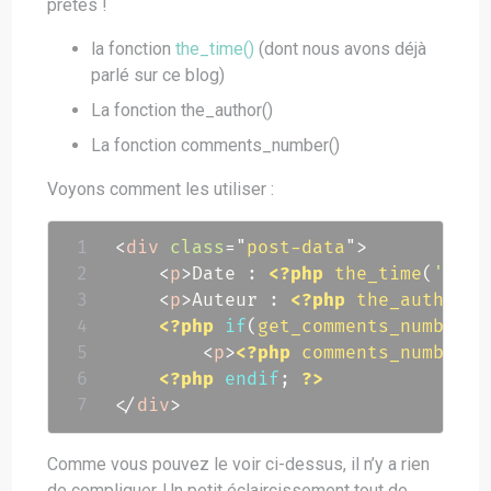
prêtes !
la fonction
the_time()
(dont nous avons déjà
parlé sur ce blog)
La fonction the_author()
La fonction comments_number()
Voyons comment les utiliser :
<
div
class
=
"
post-data
"
>
<
p
>
Date : 
<?php
the_time
(
'd F 
<
p
>
Auteur : 
<?php
the_author
(
)
<?php
if
(
get_comments_number
(
)
<
p
>
<?php
comments_number
(
'
<?php
endif
;
?>
</
div
>
Comme vous pouvez le voir ci-dessus, il n’y a rien
de compliquer. Un petit éclaircissement tout de