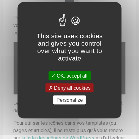
Pour utiliser ces icônes sur la partie visible de
votre site (le front), il faut tout d’abord ajouter du
code dans le fichier functions.php :
This site uses cookies
and gives you control
function montheme_scripts(){

over what you want to
activate
wp_enqueue_style('dashicons');

}

OK, accept all
add_action('wp_enqueue_scripts', 
'montheme_scripts');
Deny all cookies
Personalize
Le code ci-dessus permet d’activer le chargement
de la font qui permet d’afficher les icônes.
Pour utiliser les icônes dans vos templates (ou
pages et articles), il ne reste plus qu’à vous rendre
sur
la liste des icônes de WordPress
et d’effectuer